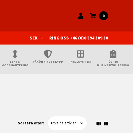
0
SEK
RING OSS +46 (0)8 594 309 30
LYFT &
PÅKÖRNINGSSKYDD
HYLLSYSTEM
ÖVRIG
GODSHANTERING
BUTIKSUTRUSTNING
Sortera efter: