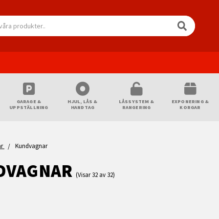
GARAGE &
HJUL, LÅS &
LÅSSYSTEM &
EXPONERING &
UPPSTÄLLNING
HANDTAG
RANGERING
KORGAR
ar
Kundvagnar
DVAGNAR
(Visar 32 av 32)