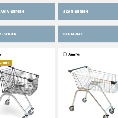
AVIA-SERIEN
SCAN-SERIEN
Z-SERIEN
BEGAGNAT
r
Jämför
VORIT