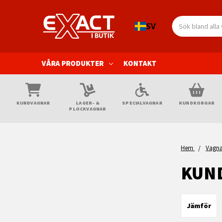
Sök
SV
VÅRA PRODUKTER
KONTAKT
KUNDVAGNAR
LAGER- &
SPECIALVAGNAR
KUNDKORGAR
PLOCKVAGNAR
Hem
Vagn
KUN
Jämför