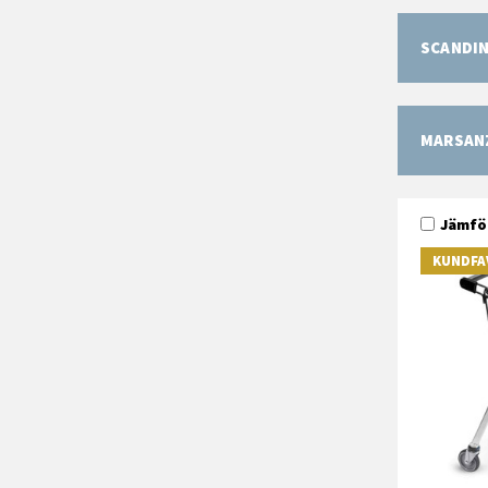
SCANDIN
MARSAN
Jämfö
KUNDFA