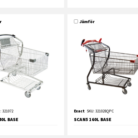
r
Jämför
: 321072
Exact
SKU: 321028QPC
40L BASE
SCAN5 160L BASE