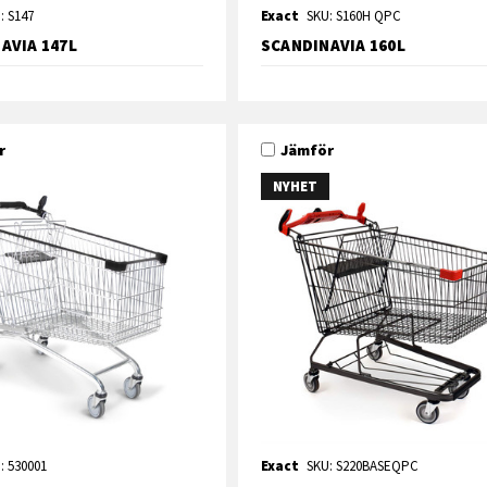
: S147
Exact
SKU: S160H QPC
AVIA 147L
SCANDINAVIA 160L
r
Jämför
NYHET
: 530001
Exact
SKU: S220BASEQPC