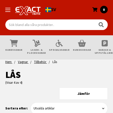
SV
0
Sök
KUNDVAGNAR
LAGER- &
SPECIALVAGNAR
KUNDKORGAR
GARAGE &
PLOCKVAGNAR
UPPSTÄLLNI
Hem
Vagnar
Tillbehör
Lås
LÅS
(Visar 4 av 4)
Jämför
Sortera efter: