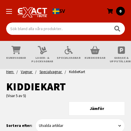
SV
0
Sök
KUNDVAGNAR
LAGER- &
SPECIALVAGNAR
KUNDKORGAR
GARAGE &
PLOCKVAGNAR
UPPSTÄLLNI
Hem
Vagnar
Specialvagnar
KiddieKart
KIDDIEKART
(Visar 5 av 5)
Jämför
Sortera efter: