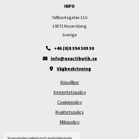
INFO
Tallbacksgatan 11G
19572 Rosersberg
Sverige
+46 (0)8 594 309 30
info@exactibutik.se
Vägbeskrivning
Köpvillkor
Integritetspolicy
Cookiepolicy
Kvalitetspolicy
Miljöpolicy
Vi använder cookies (och andra liknande