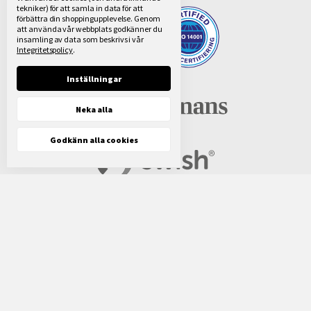
tekniker) för att samla in data för att
förbättra din shoppingupplevelse.
Genom
att använda vår webbplats godkänner du
insamling av data som beskrivs i vår
Integritetspolicy
.
Inställningar
Neka alla
Godkänn alla cookies
Vi använder oss av fakturabetalning via
LF
Finans®
. För mindre beställningar kan ni välja att
betala med
Swish®
. Kontakta oss för mer
information.