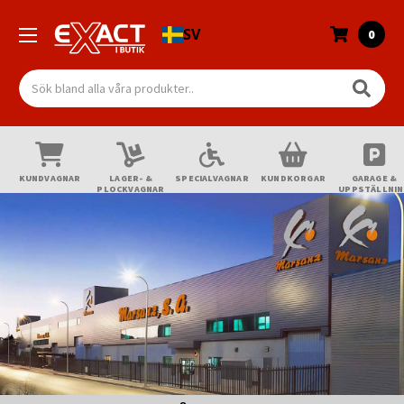
SV
0
Sök
KUNDVAGNAR
LAGER- &
SPECIALVAGNAR
KUNDKORGAR
GARAGE &
PLOCKVAGNAR
UPPSTÄLLNI