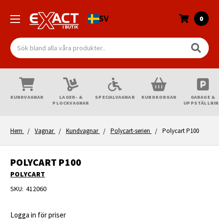
SV
0
Sök
KUNDVAGNAR
LAGER- &
SPECIALVAGNAR
KUNDKORGAR
GARAGE &
PLOCKVAGNAR
UPPSTÄLLNI
Hem
Vagnar
Kundvagnar
Polycart-serien
Polycart P100
POLYCART P100
POLYCART
SKU:
412060
Logga in för priser