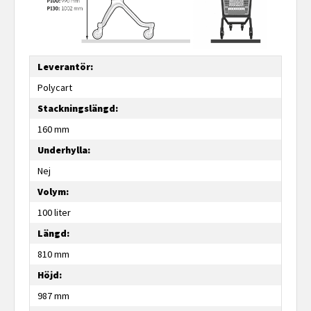
Leverantör:
Polycart
Stackningslängd:
160 mm
Underhylla:
Nej
Volym:
100 liter
Längd:
810 mm
Höjd:
987 mm