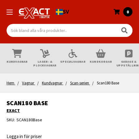
SV
0
Sök
KUNDVAGNAR
LAGER- &
SPECIALVAGNAR
KUNDKORGAR
GARAGE &
PLOCKVAGNAR
UPPSTÄLLNI
Hem
Vagnar
Kundvagnar
Scan-serien
Scan180 Base
SCAN180 BASE
EXACT
SKU:
SCAN180Base
Logga in för priser