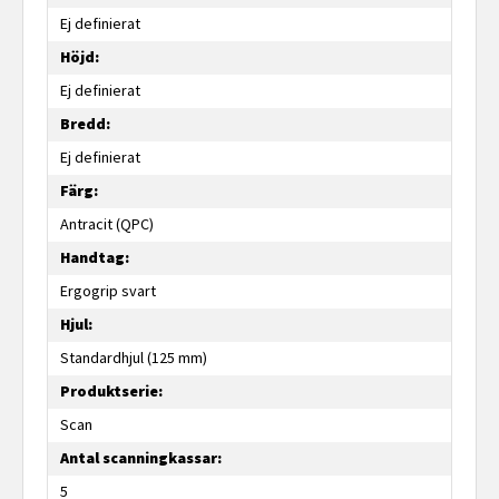
Ej definierat
Höjd:
Ej definierat
Bredd:
Ej definierat
Färg:
Antracit (QPC)
Handtag:
Ergogrip svart
Hjul:
Standardhjul (125 mm)
Produktserie:
Scan
Antal scanningkassar:
5