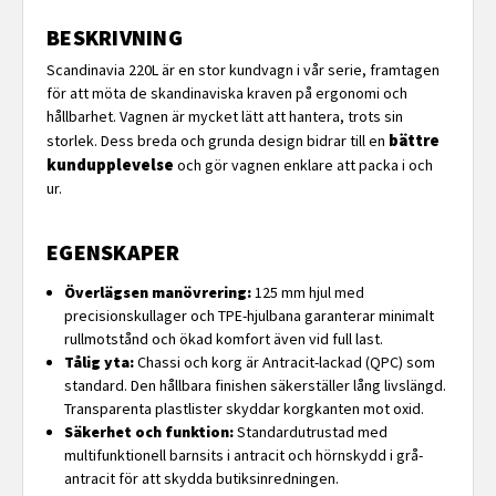
BESKRIVNING
Scandinavia 220L är en stor kundvagn i vår serie, framtagen
för att möta de skandinaviska kraven på ergonomi och
hållbarhet. Vagnen är mycket lätt att hantera, trots sin
bättre
storlek. Dess breda och grunda design bidrar till en
kundupplevelse
och gör vagnen enklare att packa i och
ur.
EGENSKAPER
Överlägsen manövrering:
125 mm hjul med
precisionskullager och TPE-hjulbana garanterar minimalt
rullmotstånd och ökad komfort även vid full last.
Tålig yta:
Chassi och korg är Antracit-lackad (QPC) som
standard. Den hållbara finishen säkerställer lång livslängd.
Transparenta plastlister skyddar korgkanten mot oxid.
Säkerhet och funktion:
Standardutrustad med
multifunktionell barnsits i antracit och hörnskydd i grå-
antracit för att skydda butiksinredningen.