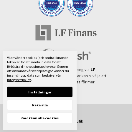
Vi använder cookies (och andra liknande
tekniker) för att samla in data för att
förbättra din shoppingupplevelse.
Genom
Vi använder oss av fakturabetalning via
LF
att använda vår webbplats godkänner du
insamling av data som beskrivs i vår
Finans®
. För mindre beställningar kan ni välja att
Integritetspolicy
.
betala med
Swish®
. Kontakta oss för mer
information.
Inställningar
Neka alla
Godkänn alla cookies
© 2026 Exact i Butik