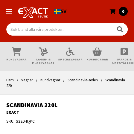
SV
0
Sök
KUNDVAGNAR
LAGER- &
SPECIALVAGNAR
KUNDKORGAR
GARAGE &
PLOCKVAGNAR
UPPSTÄLLNI
Hem
Vagnar
Kundvagnar
Scandinavia-serien
Scandinavia
220L
SCANDINAVIA 220L
EXACT
SKU:
S220HQPC