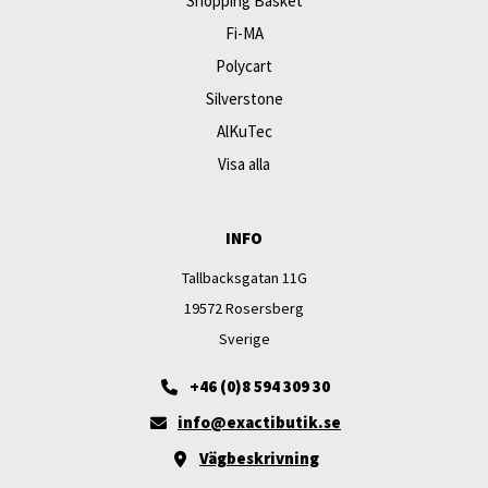
Shopping Basket
Fi-MA
Polycart
Silverstone
AlKuTec
Visa alla
INFO
Tallbacksgatan 11G
19572 Rosersberg
Sverige
+46 (0)8 594 309 30
info@exactibutik.se
Vägbeskrivning