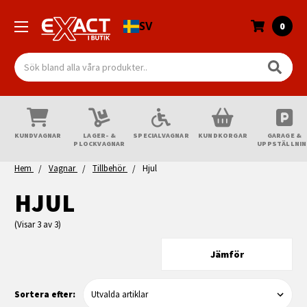
SV
0
Sök
KUNDVAGNAR
LAGER- &
SPECIALVAGNAR
KUNDKORGAR
GARAGE &
PLOCKVAGNAR
UPPSTÄLLNI
Hem
Vagnar
Tillbehör
Hjul
HJUL
(Visar 3 av 3)
Jämför
Sortera efter: