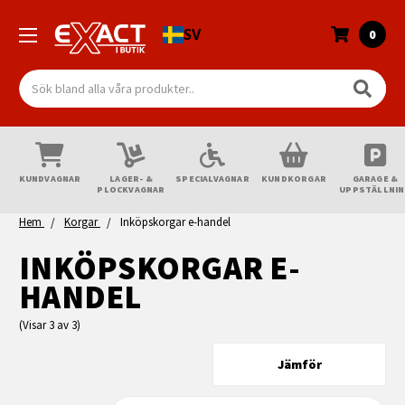
SV
0
Sök
KUNDVAGNAR
LAGER- &
SPECIALVAGNAR
KUNDKORGAR
GARAGE &
PLOCKVAGNAR
UPPSTÄLLNI
Hem
Korgar
Inköpskorgar e-handel
INKÖPSKORGAR E-
HANDEL
(Visar 3 av 3)
Jämför