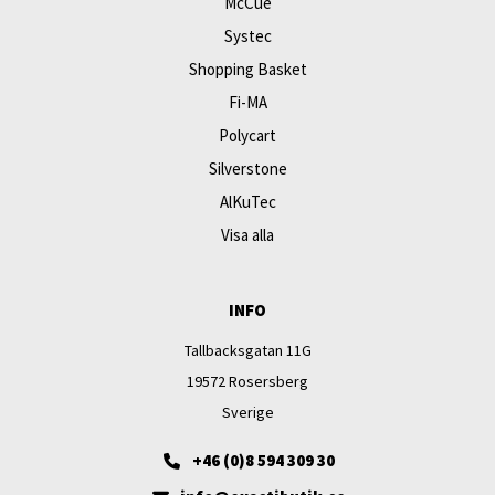
McCue
Systec
Shopping Basket
Fi-MA
Polycart
Silverstone
AlKuTec
Visa alla
INFO
Tallbacksgatan 11G
19572 Rosersberg
Sverige
+46 (0)8 594 309 30