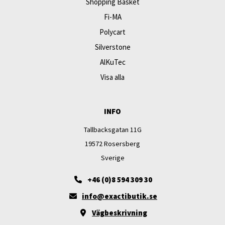
Shopping Basket
Fi-MA
Polycart
Silverstone
AlKuTec
Visa alla
INFO
Tallbacksgatan 11G
19572 Rosersberg
Sverige
+46 (0)8 594 309 30
info@exactibutik.se
Vägbeskrivning