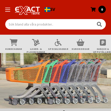
SV
0
Sök
KUNDVAGNAR
LAGER- &
SPECIALVAGNAR
KUNDKORGAR
GARAGE &
PLOCKVAGNAR
UPPSTÄLLNI