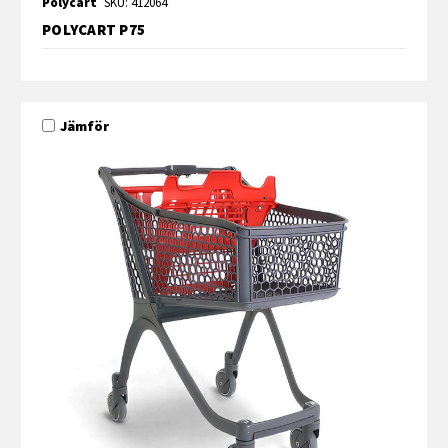
Polycart
SKU: 412064
POLYCART P75
Jämför