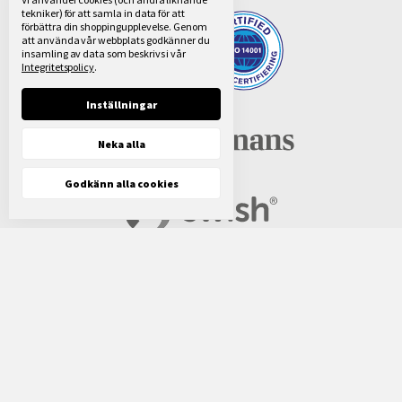
tekniker) för att samla in data för att
förbättra din shoppingupplevelse.
Genom
att använda vår webbplats godkänner du
insamling av data som beskrivs i vår
Integritetspolicy
.
Inställningar
Neka alla
Godkänn alla cookies
Vi använder oss av fakturabetalning via
LF
Finans®
. För mindre beställningar kan ni välja att
betala med
Swish®
. Kontakta oss för mer
information.