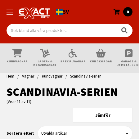
SV
0
Sök
KUNDVAGNAR
LAGER- &
SPECIALVAGNAR
KUNDKORGAR
GARAGE &
PLOCKVAGNAR
UPPSTÄLLNI
Hem
Vagnar
Kundvagnar
Scandinavia-serien
SCANDINAVIA-SERIEN
(Visar 11 av 11)
Jämför
Sortera efter: