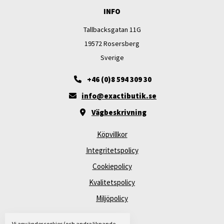
INFO
Tallbacksgatan 11G
19572 Rosersberg
Sverige
+46 (0)8 594 309 30
info@exactibutik.se
Vägbeskrivning
Köpvillkor
Integritetspolicy
Cookiepolicy
Kvalitetspolicy
Miljöpolicy
Vi använder cookies (och andra liknande