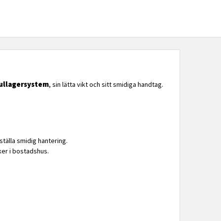
ullagersystem
, sin lätta vikt och sitt smidiga handtag.
tälla smidig hantering.
ker i bostadshus.