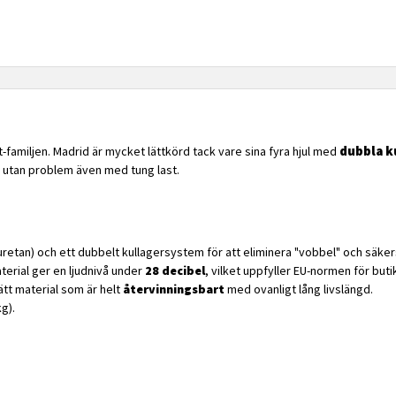
dubbla k
t-familjen. Madrid är mycket lättkörd tack vare sina fyra hjul med
 utan problem även med tung last.
uretan) och ett dubbelt kullagersystem för att eliminera "vobbel" och säkers
terial ger en ljudnivå under
28 decibel
, vilket uppfyller EU-normen för buti
lätt material som är helt
återvinningsbart
med ovanligt lång livslängd.
g).