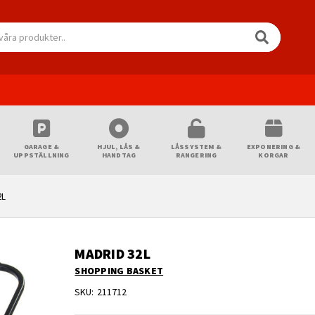
GARAGE &
HJUL, LÅS &
LÅSSYSTEM &
EXPONERING &
UPPSTÄLLNING
HANDTAG
RANGERING
KORGAR
2L
MADRID 32L
SHOPPING BASKET
SKU:
211712