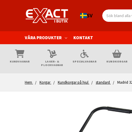
Sök
SV
VÅRA PRODUKTER
KONTAKT
KUNDVAGNAR
LAGER- &
SPECIALVAGNAR
KUNDKORGAR
PLOCKVAGNAR
Hem
Korgar
Kundkorgar på hjul
standard
Madrid 3