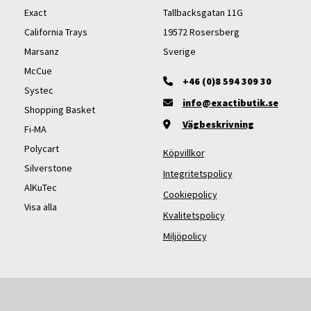
Exact
Tallbacksgatan 11G
California Trays
19572 Rosersberg
Marsanz
Sverige
McCue
+46 (0)8 594 309 30
Systec
info@exactibutik.se
Shopping Basket
Vägbeskrivning
Fi-MA
Polycart
Köpvillkor
Silverstone
Integritetspolicy
AlKuTec
Cookiepolicy
Visa alla
Kvalitetspolicy
Miljöpolicy