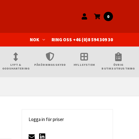
0
NOK
RING OSS +46 (0)8 594 309 30
LYFT &
PÅKÖRNINGSSKYDD
HYLLSYSTEM
ÖVRIG
GODSHANTERING
BUTIKSUTRUSTNING
Logga in för priser