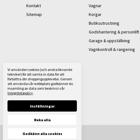
Kontakt
Vagnar
Sitemap
Korgar
Butiksutrustning
Godshantering & personlift
Garage & uppställning
Vagnkontroll & rangering
Vi använder cookies (och andra liknande
tekniker) för att samla in data för att
förbättra din shoppingupplevelse.
Genom
att använda vår webbplats godkänner du
insamling av data som beskrivs i vår
Integritetspolicy
.
Inställningar
Neka alla
Godkänn alla cookies
© 2026 Exact i Butik