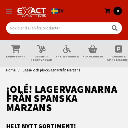
SV
0
Sök
KUNDVAGNAR
LAGER- &
SPECIALVAGNAR
KUNDKORGAR
GARAGE &
PLOCKVAGNAR
UPPSTÄLLNI
Home
Lager- och plockvagnar från Marzans
¡OLÉ! LAGERVAGNARNA
FRÅN SPANSKA
MARZANS
HELT NYTT SORTIMENT!