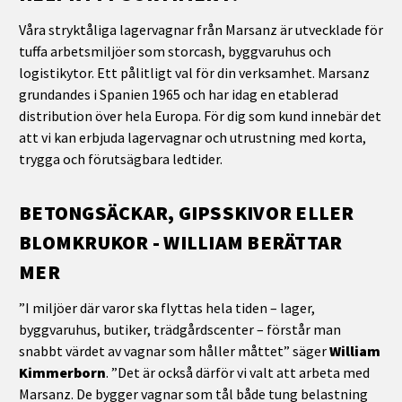
Våra stryktåliga lagervagnar från Marsanz är utvecklade för
tuffa arbetsmiljöer som storcash, byggvaruhus och
logistikytor. Ett pålitligt val för din verksamhet. Marsanz
grundandes i Spanien 1965 och har idag en etablerad
distribution över hela Europa. För dig som kund innebär det
att vi kan erbjuda lagervagnar och utrustning med korta,
trygga och förutsägbara ledtider.
BETONGSÄCKAR, GIPSSKIVOR ELLER
BLOMKRUKOR - WILLIAM BERÄTTAR
MER
”I miljöer där varor ska flyttas hela tiden – lager,
byggvaruhus, butiker, trädgårdscenter – förstår man
snabbt värdet av vagnar som håller måttet” säger
William
Kimmerborn
. ”Det är också därför vi valt att arbeta med
Marsanz. De bygger vagnar som tål både tung belastning