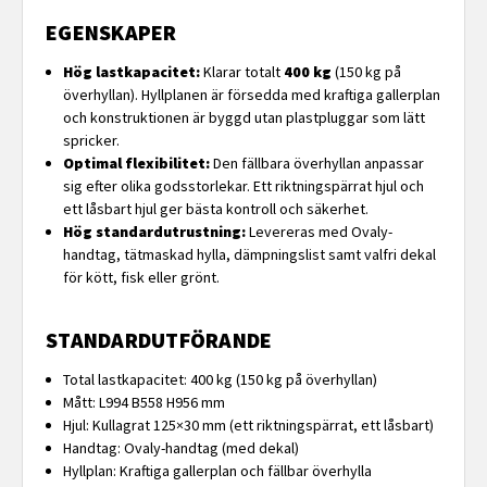
EGENSKAPER
Hög lastkapacitet:
Klarar totalt
400 kg
(150 kg på
överhyllan). Hyllplanen är försedda med kraftiga gallerplan
och konstruktionen är byggd utan plastpluggar som lätt
spricker.
Optimal flexibilitet:
Den fällbara överhyllan anpassar
sig efter olika godsstorlekar. Ett riktningspärrat hjul och
ett låsbart hjul ger bästa kontroll och säkerhet.
Hög standardutrustning:
Levereras med Ovaly-
handtag, tätmaskad hylla, dämpningslist samt valfri dekal
för kött, fisk eller grönt.
STANDARDUTFÖRANDE
Total lastkapacitet: 400 kg (150 kg på överhyllan)
Mått: L994 B558 H956 mm
Hjul: Kullagrat 125×30 mm (ett riktningspärrat, ett låsbart)
Handtag: Ovaly-handtag (med dekal)
Hyllplan: Kraftiga gallerplan och fällbar överhylla