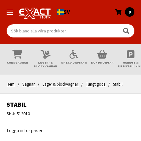
SV
0
Sök
KUNDVAGNAR
LAGER- &
SPECIALVAGNAR
KUNDKORGAR
GARAGE &
PLOCKVAGNAR
UPPSTÄLLNI
Hem
Vagnar
Lager & plockvagnar
Tungt gods
Stabil
STABIL
SKU:
512010
Logga in för priser