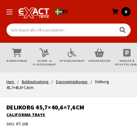
SV
0
Sök
KUNDVAGNAR
LAGER- &
SPECIALVAGNAR
KUNDKORGAR
GARAGE &
PLOCKVAGNAR
UPPSTÄLLNI
Hem
Butiksutrustning
Exponeringskorgar
Delikorg
45,7×40,6×7,6cm
DELIKORG 45,7×40,6×7,6CM
CALIFORNIA TRAYS
SKU:
RT-208