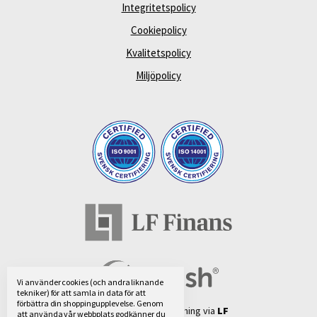
Integritetspolicy
Cookiepolicy
Kvalitetspolicy
Miljöpolicy
Vi använder cookies (och andra liknande
tekniker) för att samla in data för att
förbättra din shoppingupplevelse.
Genom
Vi använder oss av fakturabetalning via
LF
att använda vår webbplats godkänner du